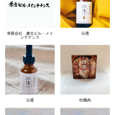
有限会社 兼古ビル・メイ
沁透
ンテナンス
沁透
牡蠣肉