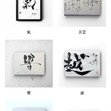
氣
言霊
響
越